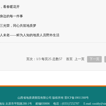
，看春暖花开
身边的每一件事
三光荣，同心共筑地质梦
人未老——鲜为人知的地质人员野外生活
页次：1/3 每页25 总数57 首页 上一页
下一页
山西省地质调查院有限公司 版权所有
晋ICP备19011368号
址:太原市平阳路288-1号 邮编030006 电话：(0351)7252707 E-mail: sxsddy@sina