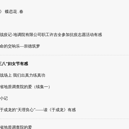
》 蝶恋花 .春
战疫记-地调院有限公司职工许吉全参加抗疫志愿活动有感
命的交响乐—崇德筑梦
三八”妇女节有感
战场上 我们出真力练真功
省地质调查院的爱（续集一）
小记
于成龙的“天理良心”——读《于成龙》有感
省地质调查院的爱