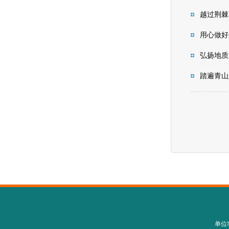
越过荆棘
用心做好
弘扬地质
踏遍青山
单位地