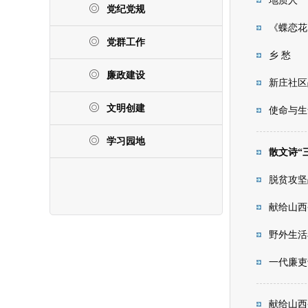
地质人
党纪党规
《蝶恋花
党群工作
乡 愁
廉政建设
新庄社区
文明创建
使命与生
学习园地
散文诗“
脱贫攻坚
献给山西
野外生活
一代廉吏
献给山西