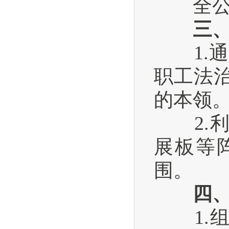
全公司
三
1.通
职工法
的本领
2.利
展板等
围。
四、
1.组